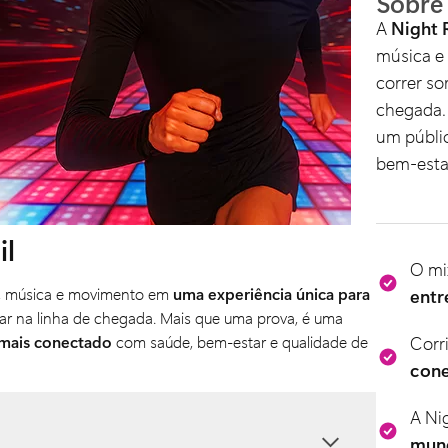
Sobre
A
Night 
música e
correr so
chegada.
um públi
bem-estar
il
O mi
uz, música e movimento em
uma experiência única para
entr
brar na linha de chegada. Mais que uma prova, é uma
 mais conectado
com saúde, bem-estar e qualidade de
Corr
con
A Ni
mun